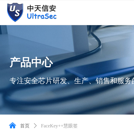
产品中心
专注安全芯片
研发、生产、销售和服务
낀
首页
ꄲ
FaceKey++慧眼签