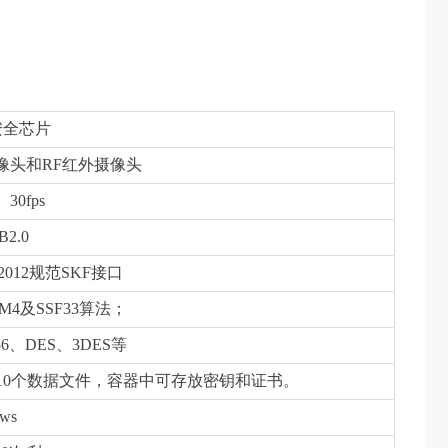
安全芯片
像头和RF红外摄像头
、30fps
2.0
-2012规范SKF接口
M4及SSF33算法；
56、DES、3DES等
10个数据文件，容器中可存放密钥和证书。
ws